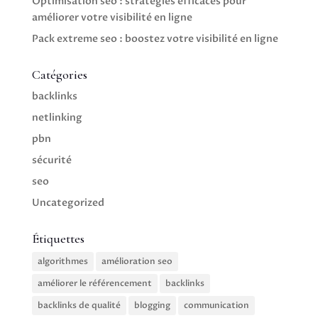
Optimisation seo : stratégies efficaces pour
améliorer votre visibilité en ligne
Pack extreme seo : boostez votre visibilité en ligne
Catégories
backlinks
netlinking
pbn
sécurité
seo
Uncategorized
Étiquettes
algorithmes
amélioration seo
améliorer le référencement
backlinks
backlinks de qualité
blogging
communication