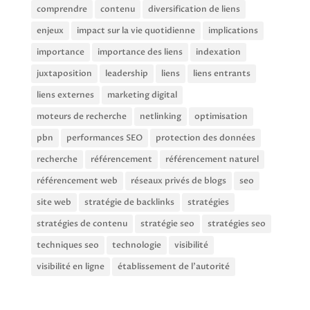
comprendre
contenu
diversification de liens
enjeux
impact sur la vie quotidienne
implications
importance
importance des liens
indexation
juxtaposition
leadership
liens
liens entrants
liens externes
marketing digital
moteurs de recherche
netlinking
optimisation
pbn
performances SEO
protection des données
recherche
référencement
référencement naturel
référencement web
réseaux privés de blogs
seo
site web
stratégie de backlinks
stratégies
stratégies de contenu
stratégie seo
stratégies seo
techniques seo
technologie
visibilité
visibilité en ligne
établissement de l'autorité