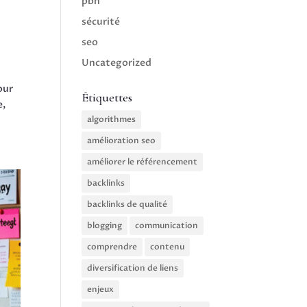
pbn
sécurité
seo
Uncategorized
our
Étiquettes
e,
algorithmes
amélioration seo
améliorer le référencement
backlinks
backlinks de qualité
blogging
communication
comprendre
contenu
diversification de liens
enjeux