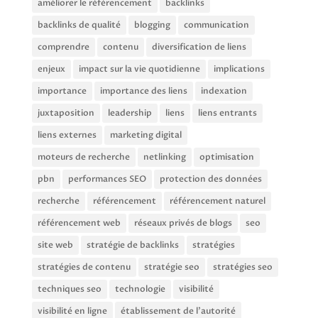
améliorer le référencement
backlinks
backlinks de qualité
blogging
communication
comprendre
contenu
diversification de liens
enjeux
impact sur la vie quotidienne
implications
importance
importance des liens
indexation
juxtaposition
leadership
liens
liens entrants
liens externes
marketing digital
moteurs de recherche
netlinking
optimisation
pbn
performances SEO
protection des données
recherche
référencement
référencement naturel
référencement web
réseaux privés de blogs
seo
site web
stratégie de backlinks
stratégies
stratégies de contenu
stratégie seo
stratégies seo
techniques seo
technologie
visibilité
visibilité en ligne
établissement de l'autorité