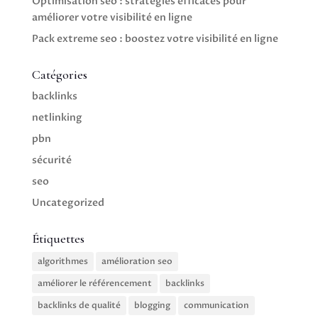
Optimisation seo : stratégies efficaces pour
améliorer votre visibilité en ligne
Pack extreme seo : boostez votre visibilité en ligne
Catégories
backlinks
netlinking
pbn
sécurité
seo
Uncategorized
Étiquettes
algorithmes
amélioration seo
améliorer le référencement
backlinks
backlinks de qualité
blogging
communication