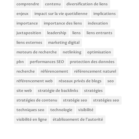
comprendre
contenu
diversification de liens
enjeux
impact sur la vie quotidienne
implications
importance
importance des liens
indexation
juxtaposition
leadership
liens
liens entrants
liens externes
marketing digital
moteurs de recherche
netlinking
optimisation
pbn
performances SEO
protection des données
recherche
référencement
référencement naturel
référencement web
réseaux privés de blogs
seo
site web
stratégie de backlinks
stratégies
stratégies de contenu
stratégie seo
stratégies seo
techniques seo
technologie
visibilité
visibilité en ligne
établissement de l'autorité