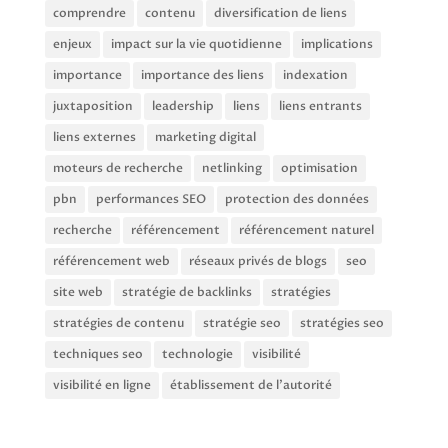
comprendre
contenu
diversification de liens
enjeux
impact sur la vie quotidienne
implications
importance
importance des liens
indexation
juxtaposition
leadership
liens
liens entrants
liens externes
marketing digital
moteurs de recherche
netlinking
optimisation
pbn
performances SEO
protection des données
recherche
référencement
référencement naturel
référencement web
réseaux privés de blogs
seo
site web
stratégie de backlinks
stratégies
stratégies de contenu
stratégie seo
stratégies seo
techniques seo
technologie
visibilité
visibilité en ligne
établissement de l'autorité