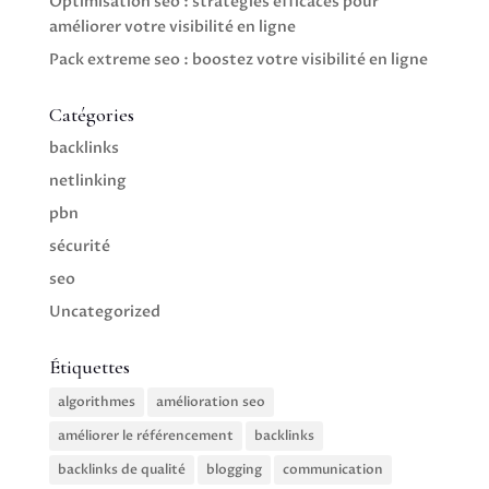
Optimisation seo : stratégies efficaces pour
améliorer votre visibilité en ligne
Pack extreme seo : boostez votre visibilité en ligne
Catégories
backlinks
netlinking
pbn
sécurité
seo
Uncategorized
Étiquettes
algorithmes
amélioration seo
améliorer le référencement
backlinks
backlinks de qualité
blogging
communication