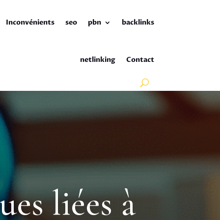
Inconvénients
seo
pbn
backlinks
netlinking
Contact
es liées à