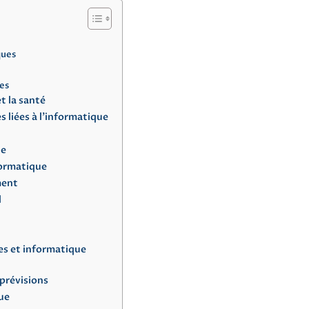
ques
es
et la santé
liées à l’informatique
ue
formatique
ment
l
s et informatique
 prévisions
ue