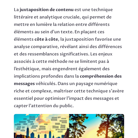
La
juxtaposition de contenu
est une technique
littéraire et analytique cruciale, qui permet de
mettre en lumière la relation entre différents
éléments au sein d’un texte. En plaçant ces
éléments
côte à côte
, la juxtaposition favorise une
analyse comparative, révélant ainsi des différences
et des ressemblances significatives. Les enjeux
associés à cette méthode ne se limitent pas à
l’esthétique, mais engendrent également des
implications profondes dans la
compréhension des
messages
véhiculés. Dans un paysage numérique
riche et complexe, maîtriser cette technique s’avère
essentiel pour optimiser l’impact des messages et
capter l’attention du public.