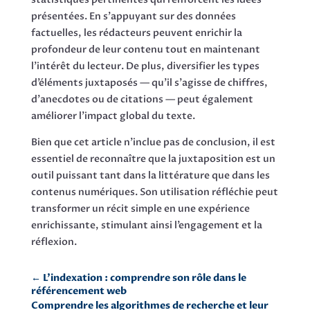
présentées. En s’appuyant sur des données
factuelles, les rédacteurs peuvent enrichir la
profondeur de leur contenu tout en maintenant
l’intérêt du lecteur. De plus, diversifier les types
d’éléments juxtaposés — qu’il s’agisse de chiffres,
d’anecdotes ou de citations — peut également
améliorer l’impact global du texte.
Bien que cet article n’inclue pas de conclusion, il est
essentiel de reconnaître que la juxtaposition est un
outil puissant tant dans la littérature que dans les
contenus numériques. Son utilisation réfléchie peut
transformer un récit simple en une expérience
enrichissante, stimulant ainsi l’engagement et la
réflexion.
←
L'indexation : comprendre son rôle dans le
référencement web
Comprendre les algorithmes de recherche et leur