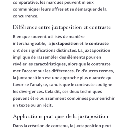
comparative, les marques peuvent mieux
communiquer leurs offres et se démarquer de la
concurrence.
Différence entre juxtaposition et contraste
Bien que souvent utilisés de manière
interchangeable, la
juxtaposition
et le
contraste
ont des significations distinctes. La juxtaposition
implique de rassembler des éléments pour en
révéler les caractéristiques, alors que le contraste
met l’accent sur les différences. En d’autres termes,
la juxtaposition est une approche plus nuancée qui
favorise l’analyse, tandis que le contraste souligne
les divergences. Cela dit, ces deux techniques
peuvent être puissamment combinées pour enrichir
un texte ou un récit.
Applications pratiques de la juxtaposition
Dans la création de contenu, la juxtaposition peut