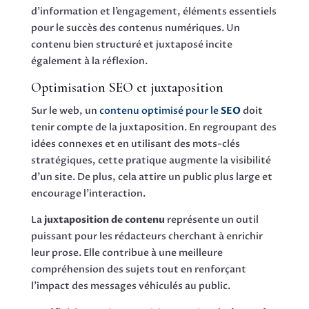
d’information et l’engagement, éléments essentiels
pour le succès des contenus numériques. Un
contenu bien structuré et juxtaposé incite
également à la réflexion.
Optimisation SEO et juxtaposition
Sur le web, un
contenu optimisé pour le
SEO
doit
tenir compte de la juxtaposition. En regroupant des
idées connexes et en utilisant des mots-clés
stratégiques, cette pratique augmente la visibilité
d’un site. De plus, cela attire un public plus large et
encourage l’interaction.
La
juxtaposition de contenu
représente un outil
puissant pour les rédacteurs cherchant à enrichir
leur prose. Elle contribue à une meilleure
compréhension des sujets tout en renforçant
l’impact des messages véhiculés au public.