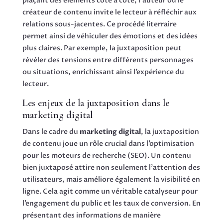
plaçant des éléments côte à côte, l’auteur ou le
créateur de contenu invite le lecteur à réfléchir aux
relations sous-jacentes. Ce procédé literraire
permet ainsi de véhiculer des émotions et des idées
plus claires. Par exemple, la juxtaposition peut
révéler des tensions entre différents personnages
ou situations, enrichissant ainsi l’expérience du
lecteur.
Les enjeux de la juxtaposition dans le
marketing digital
Dans le cadre du
marketing digital
, la juxtaposition
de contenu joue un rôle crucial dans l’optimisation
pour les moteurs de recherche (SEO). Un contenu
bien juxtaposé attire non seulement l’attention des
utilisateurs, mais améliore également la visibilité en
ligne. Cela agit comme un véritable catalyseur pour
l’engagement du public et les taux de conversion. En
présentant des informations de manière