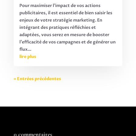
Pour maximiser l'impact de vos actions
publicitaires, il est essentiel de bien saisir les
enjeux de votre stratégie marketing. En
intégrant des pratiques réfléchies et
adaptées, vous serez en mesure de booster
l'efficacité de vos campagnes et de générer un
flux...
lire plus
« Entrées précédentes
0 commentaires