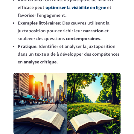
efficace peut
optimiser
la
visibilité en ligne
et
favoriser l’engagement.
Exemples littéraires
: Des œuvres utilisent la
juxtaposition pour enrichir leur
narration
et
soulever des questions
contemporaines
.
Pratique
: Identifier et analyser la juxtaposition
dans un texte aide à développer des compétences
en
analyse critique
.