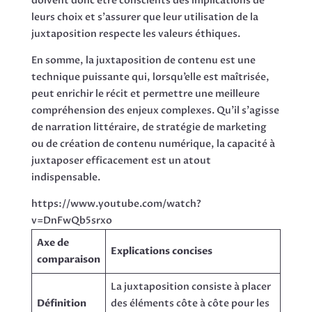
doivent donc être conscients des implications de
leurs choix et s’assurer que leur utilisation de la
juxtaposition respecte les valeurs éthiques.
En somme, la juxtaposition de contenu est une
technique puissante qui, lorsqu’elle est maîtrisée,
peut enrichir le récit et permettre une meilleure
compréhension des enjeux complexes. Qu’il s’agisse
de narration littéraire, de stratégie de marketing
ou de création de contenu numérique, la capacité à
juxtaposer efficacement est un atout
indispensable.
https://www.youtube.com/watch?
v=DnFwQb5srxo
Axe de
Explications concises
comparaison
La juxtaposition consiste à placer
Définition
des éléments côte à côte pour les