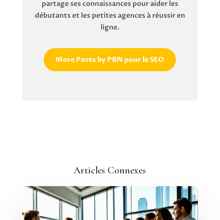
partage ses connaissances pour aider les
débutants et les petites agences à réussir en
ligne.
More Posts by PBN pour le SEO
Articles Connexes