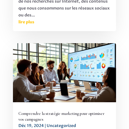
de nos recherches sur Internet, des contenus
que nous consommons sur les réseaux sociaux
ou des...
lire plus
Comprendre la stratégie marketing pour optimiser
vos campagnes
Déc 19, 2024
|
Uncategorized