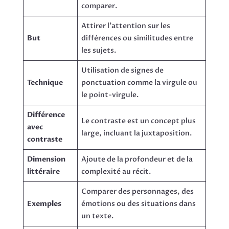
comparer.
Attirer l’attention sur les
But
différences ou similitudes entre
les sujets.
Utilisation de signes de
Technique
ponctuation comme la virgule ou
le point-virgule.
Différence
Le contraste est un concept plus
avec
large, incluant la juxtaposition.
contraste
Dimension
Ajoute de la profondeur et de la
littéraire
complexité au récit.
Comparer des personnages, des
Exemples
émotions ou des situations dans
un texte.