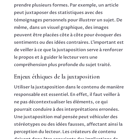
prendre plusieurs formes. Par exemple, un article
peut juxtaposer des statistiques avec des
témoignages personnels pour illustrer un sujet. De
même, dans un visuel graphique, des images
peuvent être placées côte à côte pour évoquer des
sentiments ou des idées contraires. L’important est
de veiller à ce que la juxtaposition serve à renforcer
le propos et à guider le lecteur vers une
compréhension plus profonde du sujet traité.
Enjeux éthiques de la juxtaposition
Utiliser la juxtaposition dans le contenu de manière
responsable est essentiel. En effet, il faut veiller à
ne pas décontextualiser les éléments, ce qui
pourrait conduire à des interprétations erronées.
Une juxtaposition mal pensée peut véhiculer des
stéréotypes ou des idées fausses, affectant ainsi la
perception du lecteur. Les créateurs de contenu