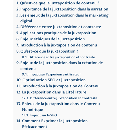
Qu’est-ce que la juxtaposition de contenu ?
Importance de la juxtaposition dans la narration
Les enjeux de la juxtaposition dans le marketing
digital
Différence entre juxtaposition et contraste
Applications pratiques de la juxtaposition
Enjeux éthiques de la juxtaposition
Introduction à la juxtaposition de contenu
Qu’est-ce que la juxtaposition ?
Différence entre juxtaposition et contraste
Enjeux de la juxtaposition dans la création de
contenu
Impact sur l’expérience utilisateur
Optimisation SEO et juxtaposition
Introduction à la Juxtaposition de Contenu
La Juxtaposition dans la Littérature
Différence entre Juxtaposition et Contraste
Enjeux de la Juxtaposition dans le Contenu
Numérique
Impact sur le SEO
Comment Exprimer la Juxtaposition
Efficacement