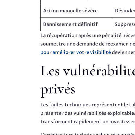
Action manuelle sévère
Désindex
Bannissement définitif
Suppress
La récupération après une pénalité nécess
soumettre une demande de réexamen détai
pour améliorer votre visibilité
deviennent
Les vulnérabilit
privés
Les failles techniques représentent le t
présenter des vulnérabilités exploitable
transforment rapidement un investisse
L’architecture technique d’un réseau n