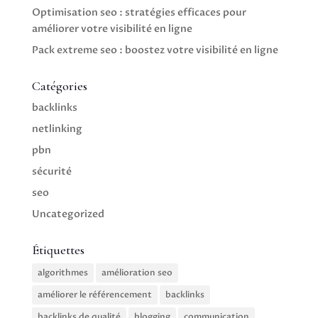
Optimisation seo : stratégies efficaces pour
améliorer votre visibilité en ligne
Pack extreme seo : boostez votre visibilité en ligne
Catégories
backlinks
netlinking
pbn
sécurité
seo
Uncategorized
Étiquettes
algorithmes
amélioration seo
améliorer le référencement
backlinks
backlinks de qualité
blogging
communication