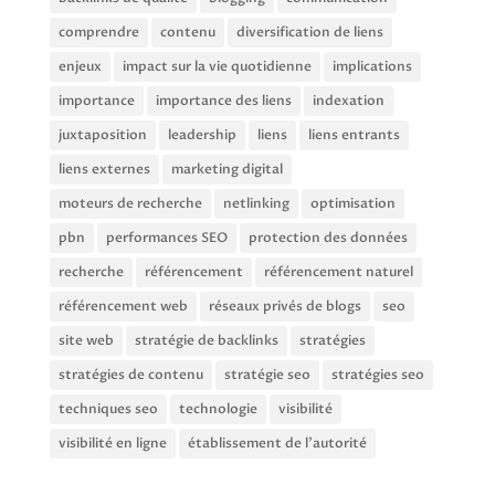
comprendre
contenu
diversification de liens
enjeux
impact sur la vie quotidienne
implications
importance
importance des liens
indexation
juxtaposition
leadership
liens
liens entrants
liens externes
marketing digital
moteurs de recherche
netlinking
optimisation
pbn
performances SEO
protection des données
recherche
référencement
référencement naturel
référencement web
réseaux privés de blogs
seo
site web
stratégie de backlinks
stratégies
stratégies de contenu
stratégie seo
stratégies seo
techniques seo
technologie
visibilité
visibilité en ligne
établissement de l'autorité