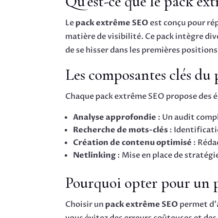
Qu’est-ce que le pack ex
Le
pack extrême SEO
est conçu pour rép
matière de visibilité. Ce pack intègre di
de se hisser dans les premières position
Les composantes clés du
Chaque pack extrême SEO propose des élé
Analyse approfondie
: Un audit compl
Recherche de mots-clés
: Identificat
Création de contenu optimisé
: Réda
Netlinking
: Mise en place de stratégie
Pourquoi opter pour un 
Choisir un
pack extrême SEO
permet d’a