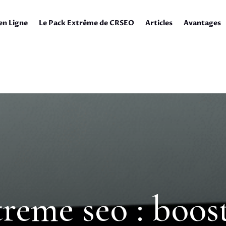
en Ligne
Le Pack Extrême de CRSEO
Articles
Avantages
reme seo : boos