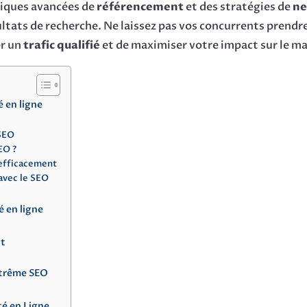
hniques avancées de
référencement
et des stratégies de
ne
ltats de recherche. Ne laissez pas vos concurrents prendre 
er un
trafic qualifié
et de maximiser votre impact sur le m
é en ligne
 SEO
EO ?
 efficacement
avec le SEO
é en ligne
nt
xtrême SEO
té en Ligne